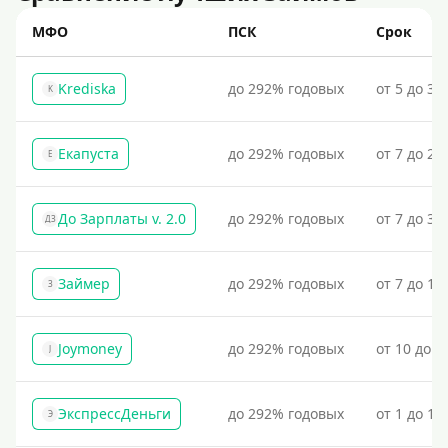
МФО
ПСК
Срок
Krediska
до 292% годовых
от 5 до 30
K
Екапуста
до 292% годовых
от 7 до 21
Е
До Зарплаты v. 2.0
до 292% годовых
от 7 до 36
ДЗ
Займер
до 292% годовых
от 7 до 18
З
Joymoney
до 292% годовых
от 10 до 1
J
ЭкспрессДеньги
до 292% годовых
от 1 до 18
Э