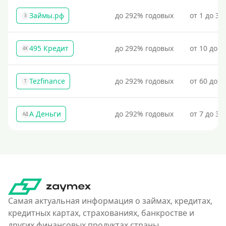
Займы.рф
до 292% годовых
от 1 до 30
З
495 Кредит
до 292% годовых
от 10 до 1
4К
Tezfinance
до 292% годовых
от 60 до 3
T
А Деньги
до 292% годовых
от 7 до 31
АД
Самая актуальная информация о займах, кредитах,
кредитных картах, страхованиях, банкростве и
других финансовых продуктах страны.