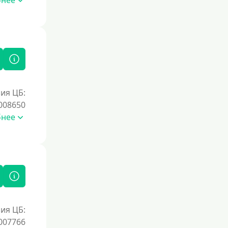
бнее
ия ЦБ:
008650
бнее
ия ЦБ:
007766