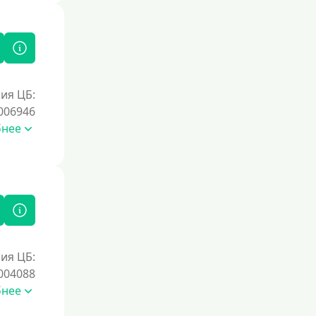
ия ЦБ:
006946
бнее
ия ЦБ:
004088
бнее