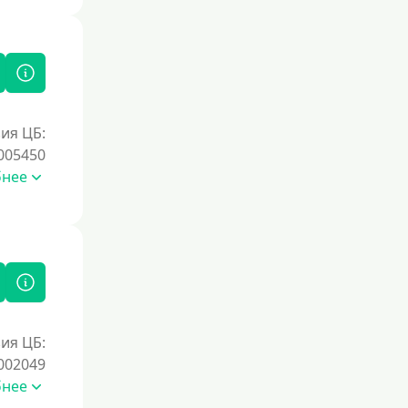
ия ЦБ:
005450
бнее
ия ЦБ:
002049
бнее