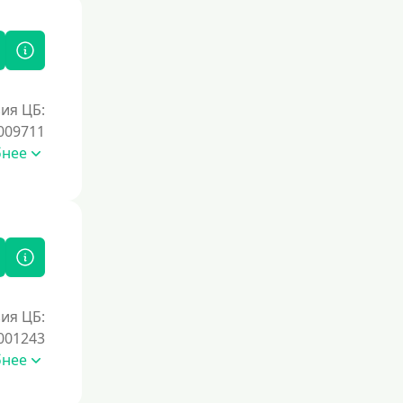
ия ЦБ:
009711
бнее
ия ЦБ:
001243
бнее