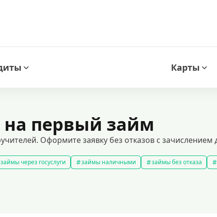
диты
Карты
 на первый займ
ручителей. Оформите заявку без отказов с зачислением д
займы через госуслуги
займы наличными
займы без отказа
мс займ
все займы
займы ночью
займы без комиссии
з
подобрать займ
рейтинг займов
правила предоставления 