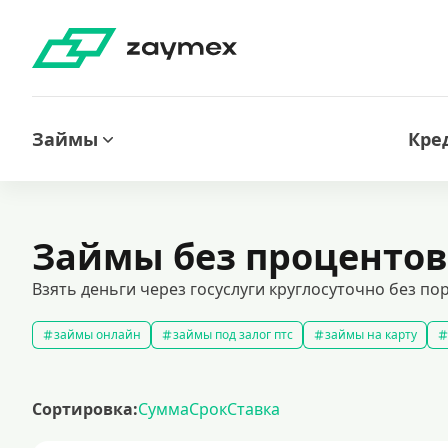
Займы
Кре
Займы без процентов
Взять деньги через госуслуги круглосуточно без по
займы онлайн
займы под залог птс
займы на карту
быстрые займы
займы до зарплаты
новые займы
с
долгосрочные займы
популярные займы
лучшие займы
Сортировка:
Сумма
Срок
Ставка