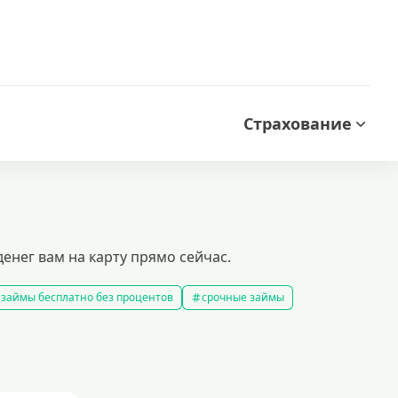
Страхование
енег вам на карту прямо сейчас.
займы бесплатно без процентов
срочные займы
аймы на карту за 15 минут
выбрать экспресс займ в рф
займов
рефинансирование займов
калькулятор займов