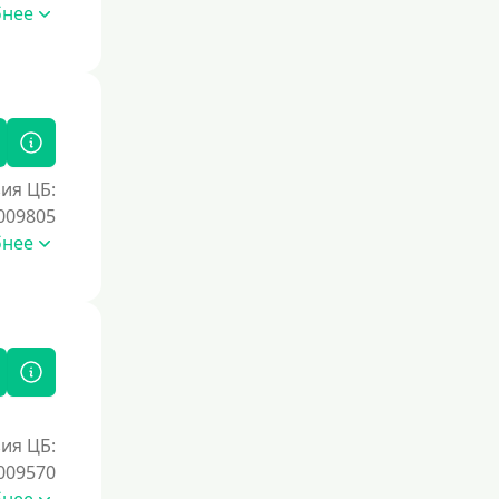
бнее
ия ЦБ:
009805
бнее
ия ЦБ:
009570