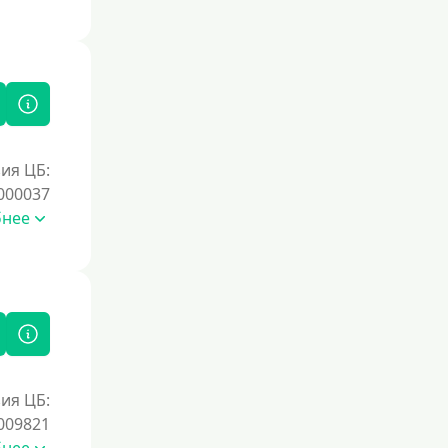
ия ЦБ:
000037
бнее
ия ЦБ:
009821