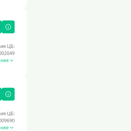
ия ЦБ:
002049
бнее
ия ЦБ:
009690
бнее