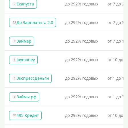
Екапуста
до 292% годовых
от 7 до 21
Е
До Зарплаты v. 2.0
до 292% годовых
от 7 до 36
ДЗ
Займер
до 292% годовых
от 7 до 18
З
Joymoney
до 292% годовых
от 10 до 1
J
ЭкспрессДеньги
до 292% годовых
от 1 до 18
Э
Займы.рф
до 292% годовых
от 1 до 30
З
495 Кредит
до 292% годовых
от 10 до 1
4К