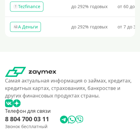
Tezfinance
до 292% годовых
от 60 до 3
T
А Деньги
до 292% годовых
от 7 до 31
АД
Самая актуальная информация о займах, кредитах,
кредитных картах, страхованиях, банкростве и
других финансовых продуктах страны.
Телефон для связи
8 804 700 03 11
Звонок бесплатный