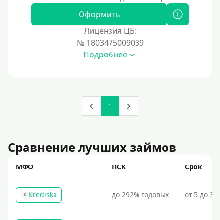
Оформить
Лицензия ЦБ:
№ 1803475009039
Подробнее
1
Сравнение лучших займов
МФО
ПСК
Срок
Krediska
до 292% годовых
от 5 до 30
K