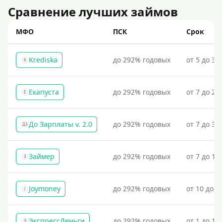
Сравнение лучших займов
МФО
ПСК
Срок
Krediska
до 292% годовых
от 5 до 30
K
Екапуста
до 292% годовых
от 7 до 21
Е
До Зарплаты v. 2.0
до 292% годовых
от 7 до 36
ДЗ
Займер
до 292% годовых
от 7 до 18
З
Joymoney
до 292% годовых
от 10 до 1
J
ЭкспрессДеньги
до 292% годовых
от 1 до 18
Э