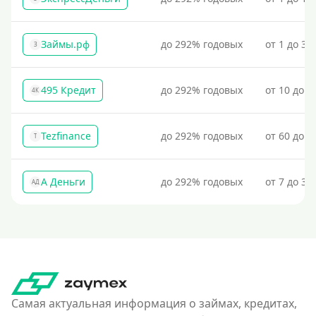
Займы.рф
до 292% годовых
от 1 до 30
З
495 Кредит
до 292% годовых
от 10 до 1
4К
Tezfinance
до 292% годовых
от 60 до 3
T
А Деньги
до 292% годовых
от 7 до 31
АД
Самая актуальная информация о займах, кредитах,