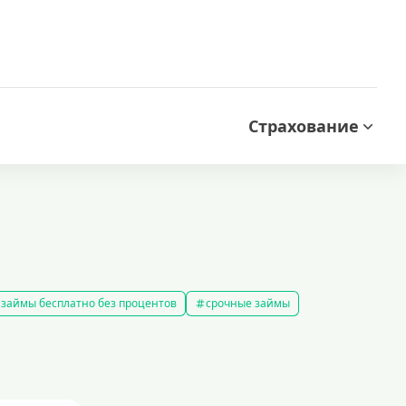
Страхование
займы бесплатно без процентов
срочные займы
аймы на карту за 15 минут
выбрать экспресс займ в рф
займов
рефинансирование займов
калькулятор займов