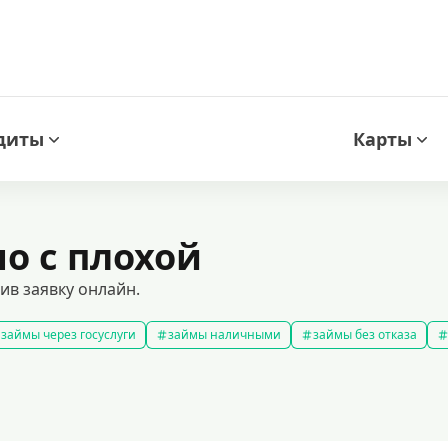
диты
Карты
о с плохой
ив заявку онлайн.
займы через госуслуги
займы наличными
займы без отказа
мс займ
все займы
займы ночью
займы без комиссии
з
подобрать займ
рейтинг займов
правила предоставления 