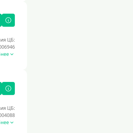
ия ЦБ:
006946
бнее
ия ЦБ:
004088
бнее