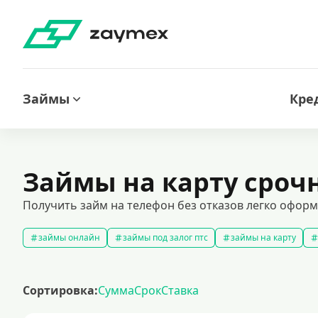
Займы
Кре
Займы на карту срочн
Получить займ на телефон без отказов легко оформ
займы онлайн
займы под залог птс
займы на карту
быстрые займы
займы до зарплаты
новые займы
с
долгосрочные займы
популярные займы
лучшие займы
Сортировка:
Сумма
Срок
Ставка