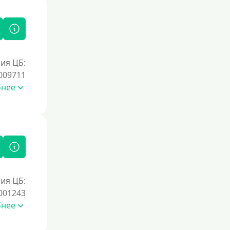
ия ЦБ:
009711
бнее
ия ЦБ:
001243
бнее