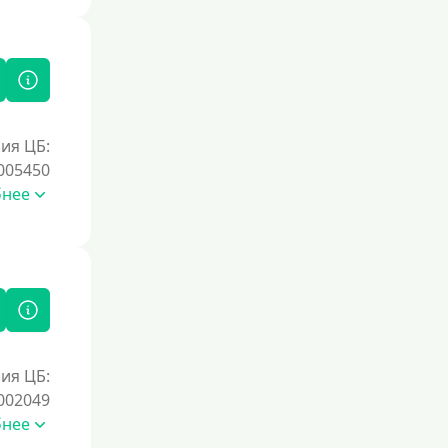
ия ЦБ:
005450
бнее
ия ЦБ:
002049
бнее