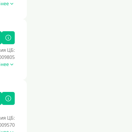
бнее
ия ЦБ:
009805
бнее
ия ЦБ:
009570