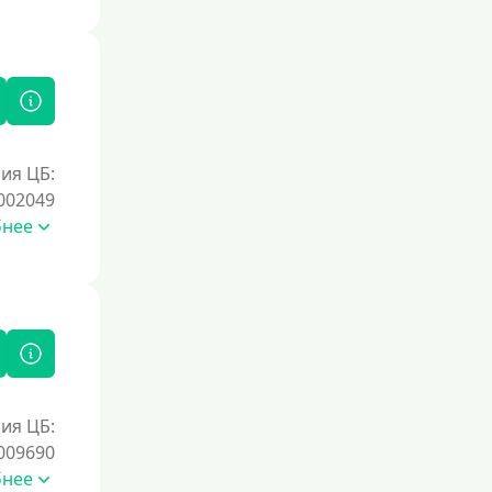
ия ЦБ:
002049
бнее
ия ЦБ:
009690
бнее