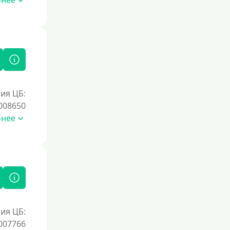
бнее
ия ЦБ:
008650
бнее
ия ЦБ:
007766