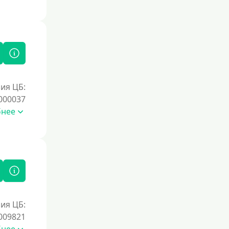
ия ЦБ:
000037
бнее
ия ЦБ:
009821