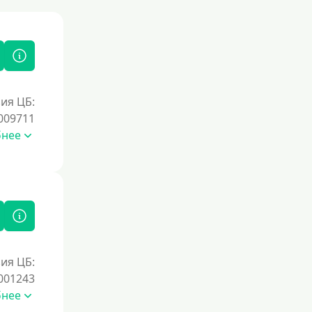
ия ЦБ:
009711
бнее
ия ЦБ:
001243
бнее