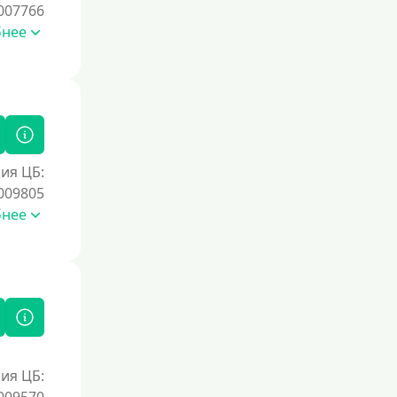
007766
бнее
ия ЦБ:
009805
бнее
ия ЦБ: