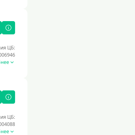
ия ЦБ:
006946
бнее
ия ЦБ:
004088
бнее