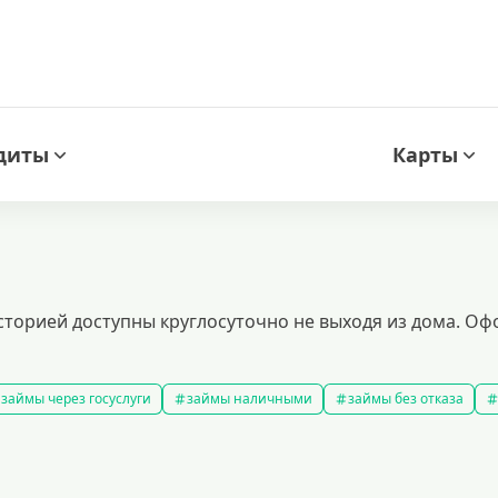
диты
Карты
сторией доступны круглосуточно не выходя из дома. Офо
займы через госуслуги
займы наличными
займы без отказа
мс займ
все займы
займы ночью
займы без комиссии
з
подобрать займ
рейтинг займов
правила предоставления 