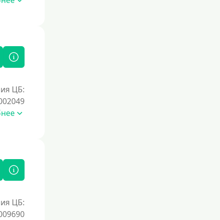
бнее
ия ЦБ:
002049
бнее
ия ЦБ:
009690