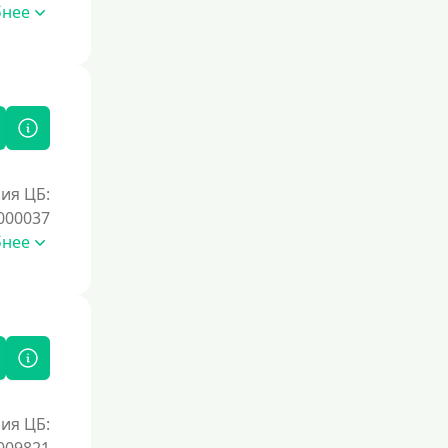
бнее
ия ЦБ:
000037
бнее
ия ЦБ: