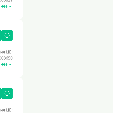
009821
бнее
ия ЦБ:
008650
бнее
ия ЦБ: