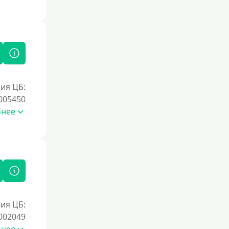
ия ЦБ:
005450
бнее
ия ЦБ:
002049