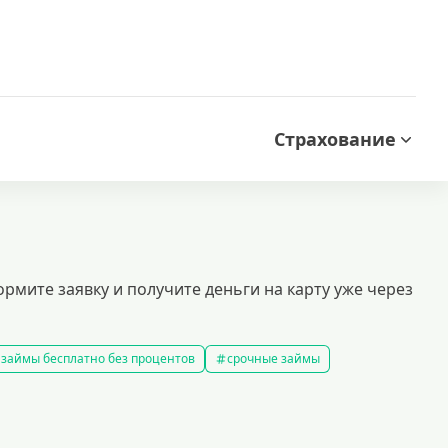
Страхование
рмите заявку и получите деньги на карту уже через
займы бесплатно без процентов
срочные займы
аймы на карту за 15 минут
выбрать экспресс займ в рф
займов
рефинансирование займов
калькулятор займов