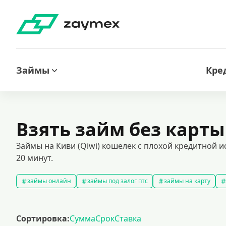
Займы
Кре
Взять займ без карты
Займы на Киви (Qiwi) кошелек с плохой кредитной и
20 минут.
займы онлайн
займы под залог птс
займы на карту
быстрые займы
займы до зарплаты
новые займы
с
долгосрочные займы
популярные займы
лучшие займы
Сортировка:
Сумма
Срок
Ставка