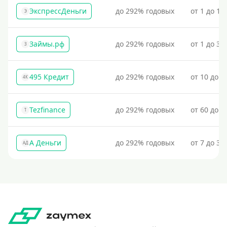
ЭкспрессДеньги
до 292% годовых
от 1 до 18
Э
Займы.рф
до 292% годовых
от 1 до 30
З
495 Кредит
до 292% годовых
от 10 до 1
4К
Tezfinance
до 292% годовых
от 60 до 3
T
А Деньги
до 292% годовых
от 7 до 31
АД