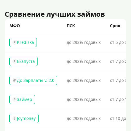
Сравнение лучших займов
МФО
ПСК
Срок
Krediska
до 292% годовых
от 5 до 30
K
Екапуста
до 292% годовых
от 7 до 21
Е
До Зарплаты v. 2.0
до 292% годовых
от 7 до 36
ДЗ
Займер
до 292% годовых
от 7 до 18
З
Joymoney
до 292% годовых
от 10 до 1
J