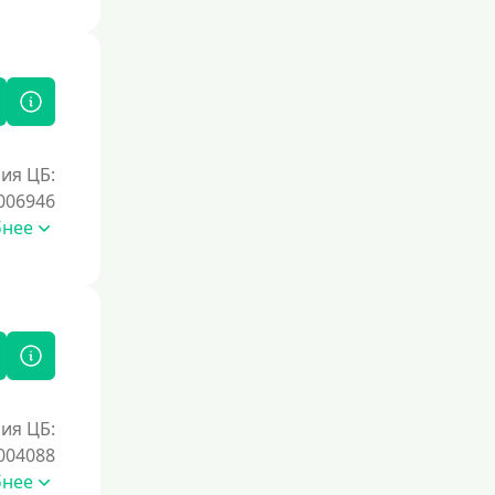
ия ЦБ:
006946
бнее
ия ЦБ:
004088
бнее