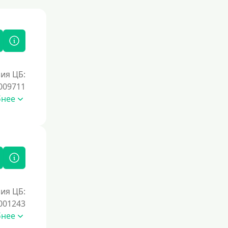
ия ЦБ:
009711
бнее
ия ЦБ:
001243
бнее