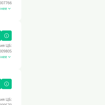
007766
бнее
ия ЦБ:
009805
бнее
ия ЦБ: