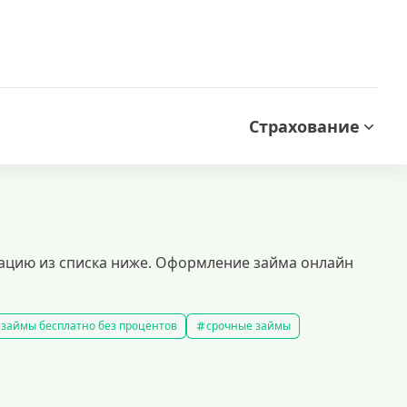
Страхование
зацию из списка ниже. Оформление займа онлайн
займы бесплатно без процентов
срочные займы
аймы на карту за 15 минут
выбрать экспресс займ в рф
займов
рефинансирование займов
калькулятор займов