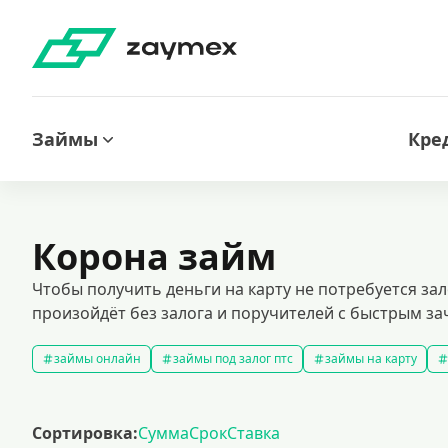
Займы
Кре
Корона займ
Чтобы получить деньги на карту не потребуется з
произойдёт без залога и поручителей с быстрым за
займы онлайн
займы под залог птс
займы на карту
быстрые займы
займы до зарплаты
новые займы
с
долгосрочные займы
популярные займы
лучшие займы
Сортировка:
Сумма
Срок
Ставка