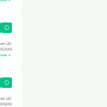
бнее
ия ЦБ:
002049
бнее
ия ЦБ:
009690