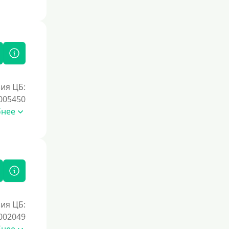
ия ЦБ:
005450
бнее
ия ЦБ:
002049