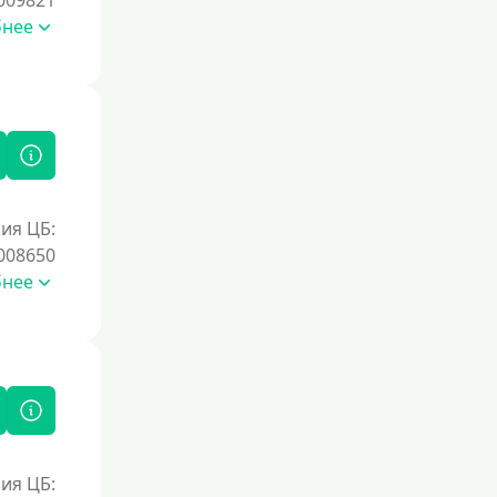
009821
бнее
ия ЦБ:
008650
бнее
ия ЦБ: