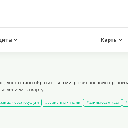
диты
Карты
алог, достаточно обратиться в микрофинансовую органи
числением на карту.
займы через госуслуги
займы наличными
займы без отказа
мс займ
все займы
займы ночью
займы без комиссии
з
подобрать займ
рейтинг займов
правила предоставления 