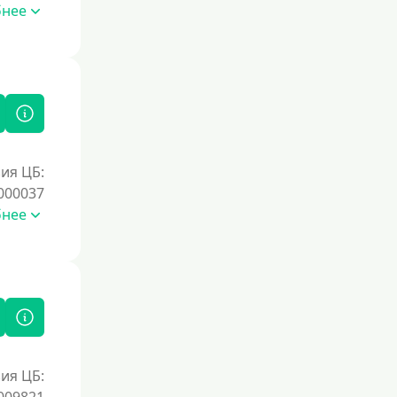
бнее
ия ЦБ:
000037
бнее
ия ЦБ: