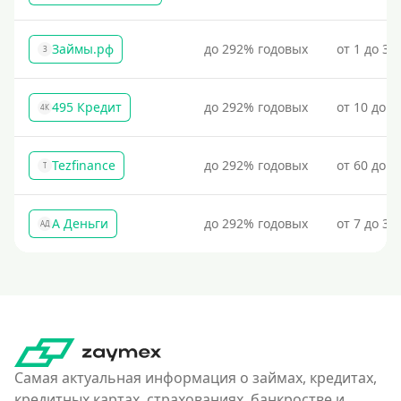
Займы.рф
до 292% годовых
от 1 до 30
З
495 Кредит
до 292% годовых
от 10 до 1
4К
Tezfinance
до 292% годовых
от 60 до 3
T
А Деньги
до 292% годовых
от 7 до 31
АД
Самая актуальная информация о займах, кредитах,
кредитных картах, страхованиях, банкростве и