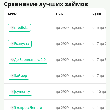
Сравнение лучших займов
МФО
ПСК
Срок
Krediska
до 292% годовых
от 5 до 30
K
Екапуста
до 292% годовых
от 7 до 21
Е
До Зарплаты v. 2.0
до 292% годовых
от 7 до 36
ДЗ
Займер
до 292% годовых
от 7 до 18
З
Joymoney
до 292% годовых
от 10 до 1
J
ЭкспрессДеньги
до 292% годовых
от 1 до 18
Э