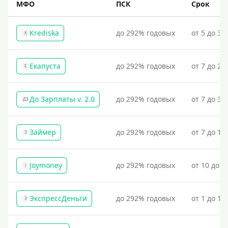
МФО
ПСК
Срок
Krediska
до 292% годовых
от 5 до 30
K
Екапуста
до 292% годовых
от 7 до 21
Е
До Зарплаты v. 2.0
до 292% годовых
от 7 до 36
ДЗ
Займер
до 292% годовых
от 7 до 18
З
Joymoney
до 292% годовых
от 10 до 1
J
ЭкспрессДеньги
до 292% годовых
от 1 до 18
Э