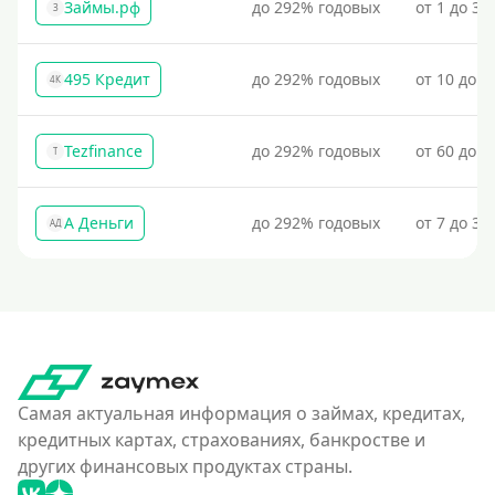
Займы.рф
до 292% годовых
от 1 до 30
З
495 Кредит
до 292% годовых
от 10 до 1
4К
Tezfinance
до 292% годовых
от 60 до 3
T
А Деньги
до 292% годовых
от 7 до 31
АД
Самая актуальная информация о займах, кредитах,
кредитных картах, страхованиях, банкростве и
других финансовых продуктах страны.