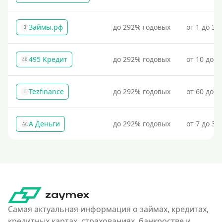
Займы.рф
до 292% годовых
от 1 до 30
З
495 Кредит
до 292% годовых
от 10 до 1
4К
Tezfinance
до 292% годовых
от 60 до 3
T
А Деньги
до 292% годовых
от 7 до 31
АД
Самая актуальная информация о займах, кредитах,
кредитных картах, страхованиях, банкростве и