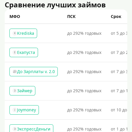
Сравнение лучших займов
МФО
ПСК
Срок
Krediska
до 292% годовых
от 5 до 30
K
Екапуста
до 292% годовых
от 7 до 21
Е
До Зарплаты v. 2.0
до 292% годовых
от 7 до 36
ДЗ
Займер
до 292% годовых
от 7 до 18
З
Joymoney
до 292% годовых
от 10 до 1
J
ЭкспрессДеньги
до 292% годовых
от 1 до 18
Э