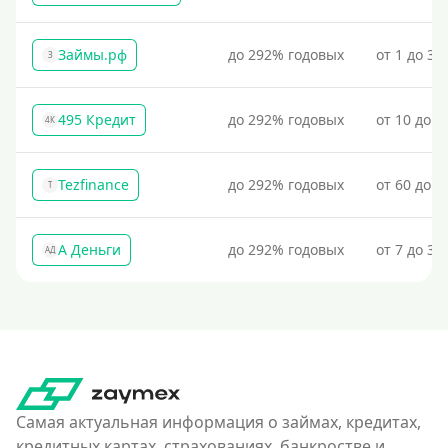
Займы.рф
до 292% годовых
от 1 до 30
З
495 Кредит
до 292% годовых
от 10 до 1
4К
Tezfinance
до 292% годовых
от 60 до 3
T
А Деньги
до 292% годовых
от 7 до 31
АД
Самая актуальная информация о займах, кредитах,
кредитных картах, страхованиях, банкростве и