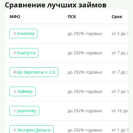
Сравнение лучших займов
МФО
ПСК
Срок
Krediska
до 292% годовых
от 5 до 30
K
Екапуста
до 292% годовых
от 7 до 21
Е
До Зарплаты v. 2.0
до 292% годовых
от 7 до 36
ДЗ
Займер
до 292% годовых
от 7 до 18
З
Joymoney
до 292% годовых
от 10 до 1
J
ЭкспрессДеньги
до 292% годовых
от 1 до 18
Э