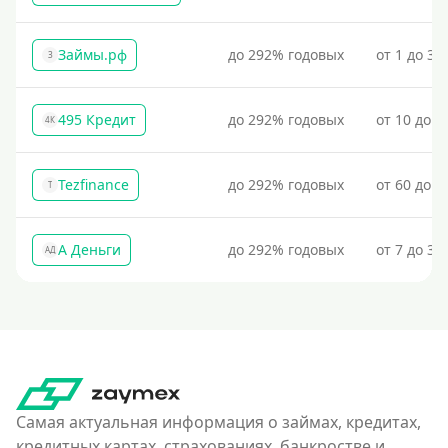
Займы.рф
до 292% годовых
от 1 до 30
З
495 Кредит
до 292% годовых
от 10 до 1
4К
Tezfinance
до 292% годовых
от 60 до 3
T
А Деньги
до 292% годовых
от 7 до 31
АД
Самая актуальная информация о займах, кредитах,
кредитных картах, страхованиях, банкростве и