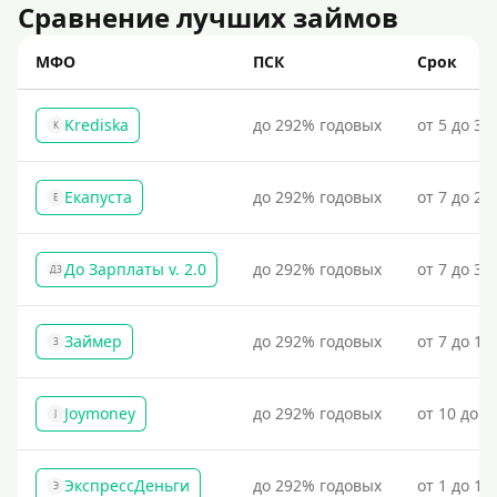
Сравнение лучших займов
МФО
ПСК
Срок
Krediska
до 292% годовых
от 5 до 30
K
Екапуста
до 292% годовых
от 7 до 21
Е
До Зарплаты v. 2.0
до 292% годовых
от 7 до 36
ДЗ
Займер
до 292% годовых
от 7 до 18
З
Joymoney
до 292% годовых
от 10 до 1
J
ЭкспрессДеньги
до 292% годовых
от 1 до 18
Э