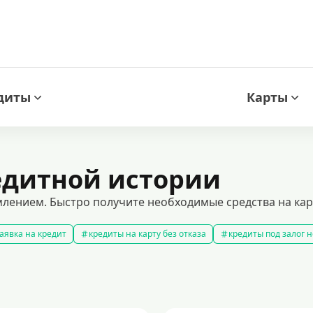
диты
Карты
редитной истории
лением. Быстро получите необходимые средства на кар
аявка на кредит
кредиты на карту без отказа
кредиты под залог
амые выгодные кредиты
кредиты с плохой кредитной историей
к
ит 100000 рублей
кредит на 300000 рублей
кредит на 2 миллиона
аявка на кредит во все банки
образовательные кредиты
кредит 
 5 лет
кредит на 3 года
потребительские кредиты
кредит за 