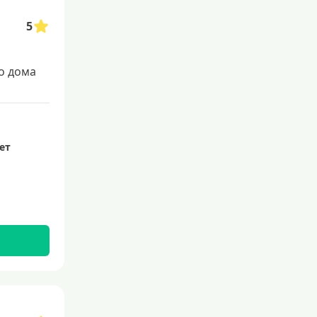
5
о дома
лет