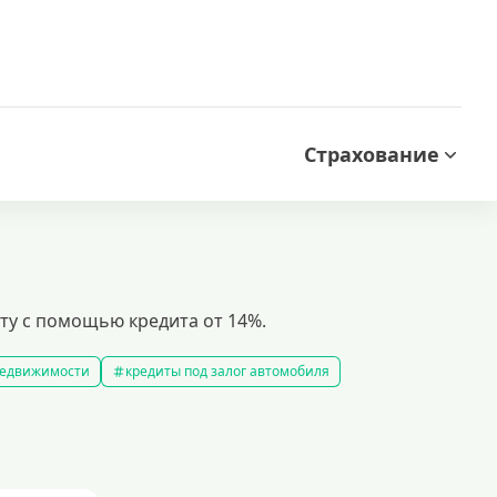
Страхование
ту с помощью кредита от 14%.
 недвижимости
кредиты под залог автомобиля
редиты без справки о доходах
кредиты пенсионерам
 рублей
кредит на 500000 рублей
кредиты с 18 лет
на строительство дома
кредиты без залога
5 минут
кредит наличными на любые цели