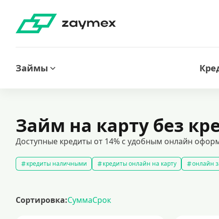
Займы
Кре
Займ на карту без к
Доступные кредиты от 14% с удобным онлайн оформ
кредиты наличными
кредиты онлайн на карту
онлайн з
кредитный калькулятор
рефинансирование кредитов
с
кредиты на 1000000 рублей
кредиты безработным
кред
Сортировка:
Сумма
Срок
кредит на 200000 рублей
кредиты под низкий процент
з
кредиты для самозанятых
кредит на ремонт
кредиты на