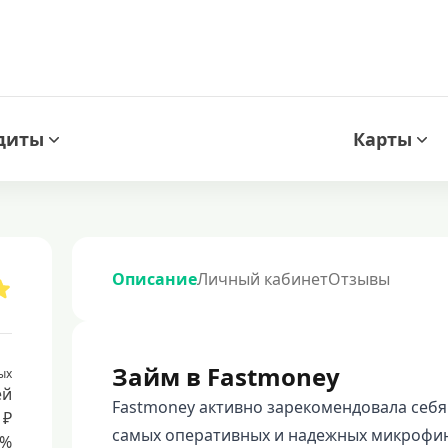
диты
Карты
Описание
Личный кабинет
Отзывы
Займ в Fastmoney
ых
ей
Fastmoney активно зарекомендовала себя
 ₽
самых оперативных и надежных микрофин
8%