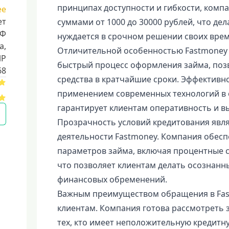
принципах доступности и гибкости, компан
ее
ет
суммами от 1000 до 30000 рублей, что дел
РФ
нуждается в срочном решении своих вре
a,
Отличительной особенностью Fastmoney
ИР
быстрый процесс оформления займа, по
68
средства в кратчайшие сроки. Эффективн
применением современных технологий в 
гарантирует клиентам оперативность и в
Прозрачность условий кредитования явл
деятельности Fastmoney. Компания обесп
параметров займа, включая процентные с
что позволяет клиентам делать осознанн
финансовых обременений.
Важным преимуществом обращения в Fast
клиентам. Компания готова рассмотреть 
тех, кто имеет неположительную кредитн