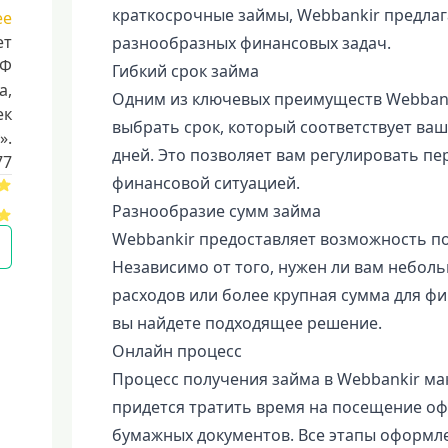
краткосрочные займы, Webbankir предлаг
ее
ет
разнообразных финансовых задач.
РФ
Гибкий срок займа
a,
Одним из ключевых преимуществ Webbanki
ек
выбрать срок, который соответствует ваш
».
дней. Это позволяет вам регулировать пе
77
финансовой ситуацией.
Разнообразие сумм займа
Webbankir предоставляет возможность п
Независимо от того, нужен ли вам небол
расходов или более крупная сумма для ф
вы найдете подходящее решение.
Онлайн процесс
Процесс получения займа в Webbankir м
придется тратить время на посещение о
бумажных документов. Все этапы оформл