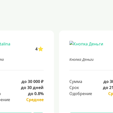
4
ina
Кнопка Деньги
а
до 30 000 ₽
Сумма
до 3
до 30 дней
Срок
до 2
а
до 0.8%
Одобрение
С
ение
Среднее