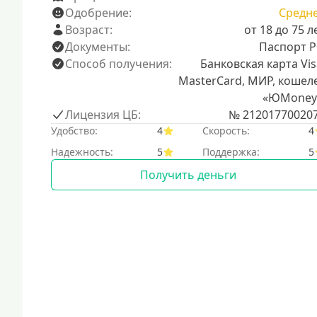
Одобрение:
Средн
Возраст:
от 18 до 75 л
Документы:
Паспорт 
Способ получения:
Банковская карта Vis
MasterCard, МИР, кошел
«ЮMoney
Лицензия ЦБ:
№ 21201770020
Удобство:
4
Скорость:
4
Надежность:
5
Поддержка:
5
Получить деньги