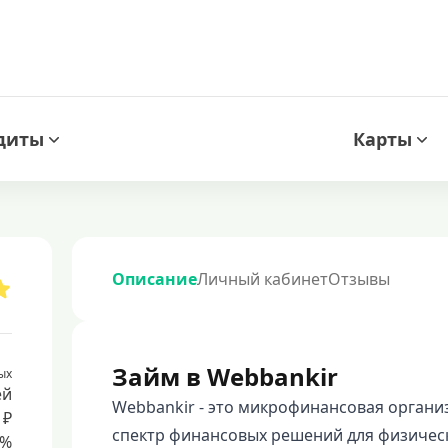
диты
Карты
Описание
Личный кабинет
Отзывы
Займ в Webbankir
ых
ей
Webbankir - это микрофинансовая органи
 ₽
спектр финансовых решений для физическ
8%