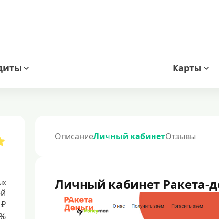
диты
Карты
Описание
Личный кабинет
Отзывы
Личный кабинет Ракета-д
ых
ей
 ₽
8%