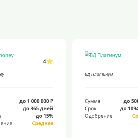
4
ey
ВД Платинум
а
до 1 000 000 ₽
Сумма
до 50
до 365 дней
Срок
до 109
а
до 15%
Одобрение
С
ение
Среднее